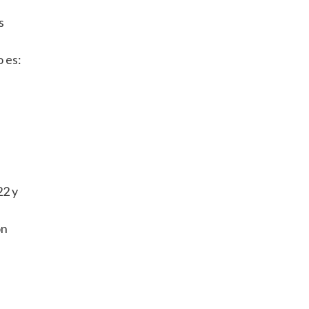
s
 es:
22 y
ón