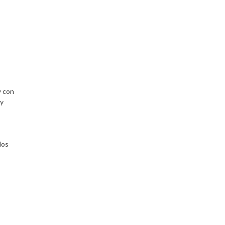
y con
 y
dos