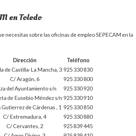
M en Toledo
ue necesitas sobre las oficinas de empleo SEPECAM en la
Dirección
Teléfono
a de Castilla-La Mancha, 3
925 330 830
C/ Aragón, 6
925 330 800
aza del Ayuntamiento s/n
925 330 920
eta de Eusebio Méndez s/n
925 330 910
 Gutierrez de Cárdenas , 1
925 330 850
C/ Extremadura, 4
925 330 880
C/ Cervantes, 2
925 839 445
C/ Amor Divino, 3
925 839 410