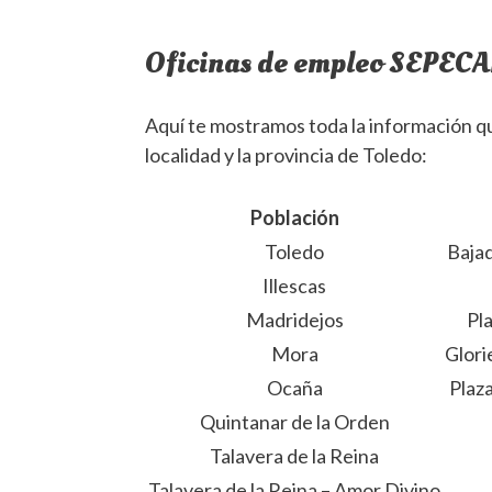
Oficinas de empleo SEPECA
Aquí te mostramos toda la información q
localidad y la provincia de Toledo:
Población
Toledo
Bajad
Illescas
Madridejos
Pl
Mora
Glori
Ocaña
Plaza
Quintanar de la Orden
Talavera de la Reina
Talavera de la Reina – Amor Divino