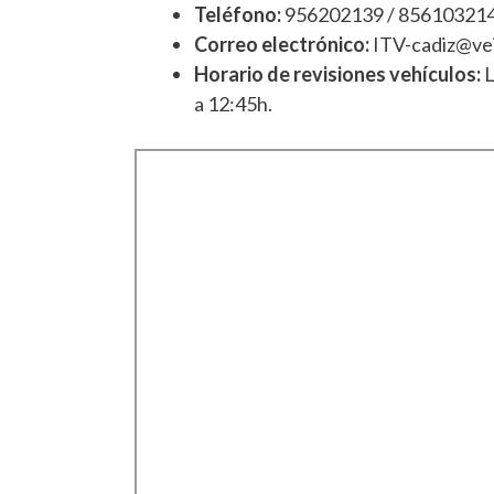
Teléfono:
956202139 / 85610321
Correo electrónico:
ITV-cadiz@ve
Horario de revisiones vehículos:
L
a 12:45h.