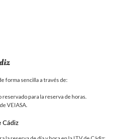
diz
e forma sencilla a través de:
o reservado para la reserva de horas.
 de VEIASA.
e Cádiz
a la reserva de día y hora en la ITV de Cádiz: