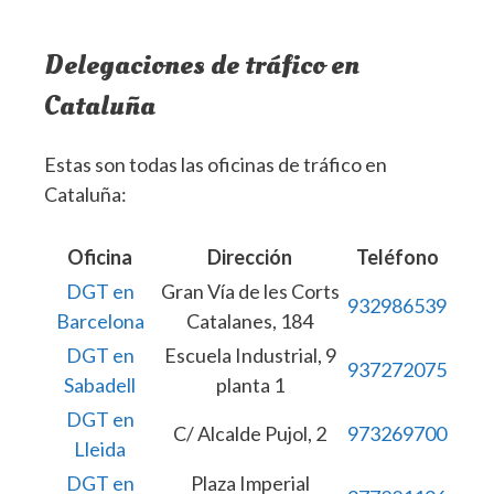
Delegaciones de tráfico en
Cataluña
Estas son todas las oficinas de tráfico en
Cataluña:
Oficina
Dirección
Teléfono
DGT en
Gran Vía de les Corts
932986539
Barcelona
Catalanes, 184
DGT en
Escuela Industrial, 9
937272075
Sabadell
planta 1
DGT en
C/ Alcalde Pujol, 2
973269700
Lleida
DGT en
Plaza Imperial