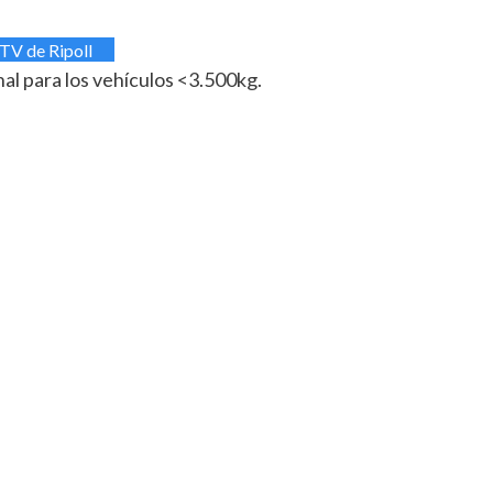
ITV de Ripoll
al para los vehículos <3.500kg.