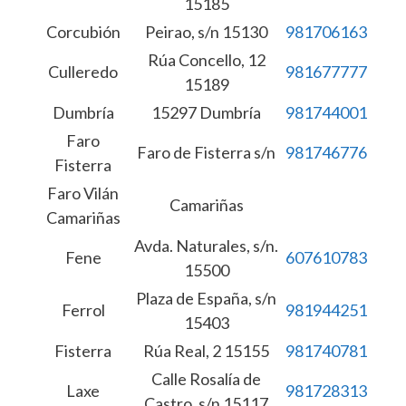
15185
Corcubión
Peirao, s/n 15130
981706163
Rúa Concello, 12
Culleredo
981677777
15189
Dumbría
15297 Dumbría
981744001
Faro
Faro de Fisterra s/n
981746776
Fisterra
Faro Vilán
Camariñas
Camariñas
Avda. Naturales, s/n.
Fene
607610783
15500
Plaza de España, s/n
Ferrol
981944251
15403
Fisterra
Rúa Real, 2 15155
981740781
Calle Rosalía de
Laxe
981728313
Castro, s/n 15117