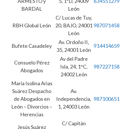
ARMESTO y
5, 1ºD, 24009
634551279
BARDAL
León
C/ Lucas de Tuy,
RBH Global León
20, BAJO, 24001
987071458
León
Av. Ordoño II,
Bufete Casadeley
914414659
35, 24001 León
Av del Padre
Consuelo Pérez
Isla, 24, 1°C,
987227158
Abogados
24002 León
María Isolina Arias
Suárez Despacho
Av.
de Abogados en
Independencia,
987100651
León – Divorcios –
1, 24003 León
Herencias
C/ Capitán
Jesús Suárez