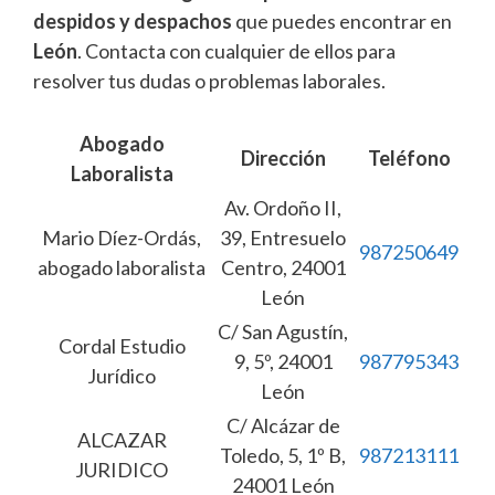
despidos y despachos
que puedes encontrar en
León
. Contacta con cualquier de ellos para
resolver tus dudas o problemas laborales.
Abogado
Dirección
Teléfono
Laboralista
Av. Ordoño II,
Mario Díez-Ordás,
39, Entresuelo
987250649
abogado laboralista
Centro, 24001
León
C/ San Agustín,
Cordal Estudio
9, 5º, 24001
987795343
Jurídico
León
C/ Alcázar de
ALCAZAR
Toledo, 5, 1º B,
987213111
JURIDICO
24001 León