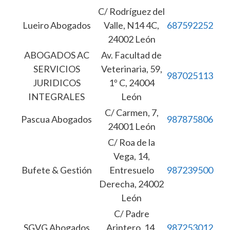
C/ Rodríguez del
Lueiro Abogados
Valle, N14 4C,
687592252
24002 León
ABOGADOS AC
Av. Facultad de
SERVICIOS
Veterinaria, 59,
987025113
JURIDICOS
1º C, 24004
INTEGRALES
León
C/ Carmen, 7,
Pascua Abogados
987875806
24001 León
C/ Roa de la
Vega, 14,
Bufete & Gestión
Entresuelo
987239500
Derecha, 24002
León
C/ Padre
SGVG Abogados
Arintero, 14,
987253012