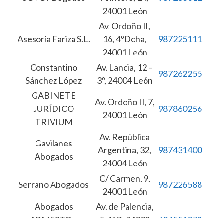
24001 León
Av. Ordoño II,
Asesoría Fariza S.L.
16, 4ºDcha,
987225111
24001 León
Constantino
Av. Lancia, 12 –
987262255
Sánchez López
3º, 24004 León
GABINETE
Av. Ordoño II, 7,
JURÍDICO
987860256
24001 León
TRIVIUM
Av. República
Gavilanes
Argentina, 32,
987431400
Abogados
24004 León
C/ Carmen, 9,
Serrano Abogados
987226588
24001 León
Abogados
Av. de Palencia,