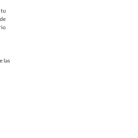
 tu
 de
rio
e las