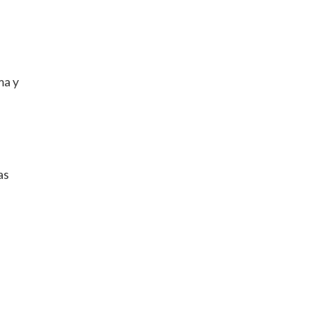
ma y
as