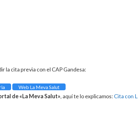
ir la cita previa con el CAP Gandesa:
ria
Web La Meva Salut
ortal de «La Meva Salut»
, aquí te lo explicamos:
Cita con 