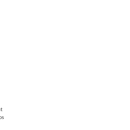
ut
os