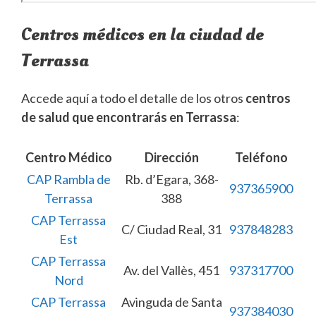
Centros médicos en la ciudad de
Terrassa
Accede aquí a todo el detalle de los otros
centros
de salud que encontrarás en Terrassa
:
Centro Médico
Dirección
Teléfono
CAP Rambla de
Rb. d’Egara, 368-
937365900
Terrassa
388
CAP Terrassa
C/ Ciudad Real, 31
937848283
Est
CAP Terrassa
Av. del Vallès, 451
937317700
Nord
CAP Terrassa
Avinguda de Santa
937384030