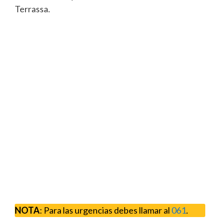
Terrassa.
NOTA
: Para las urgencias debes llamar al
061
.