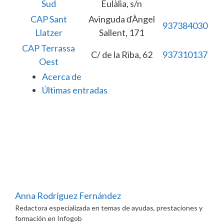
Sud
Eulàlia, s/n
CAP Sant
Avinguda ďÀngel
937384030
Llatzer
Sallent, 171
CAP Terrassa
C/ de la Riba, 62
937310137
Oest
Acerca de
Últimas entradas
Anna Rodríguez Fernández
Redactora especializada en temas de ayudas, prestaciones y
formación
en
Infogob