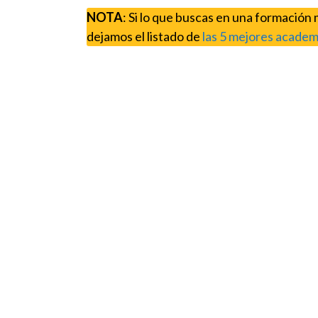
NOTA
: Si lo que buscas en una formación
dejamos el listado de
las 5 mejores academ