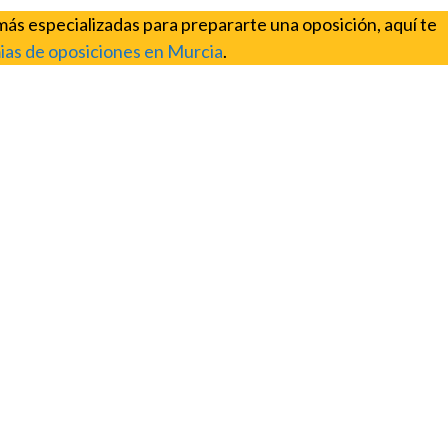
 más especializadas para prepararte una oposición, aquí te
ias de oposiciones en Murcia
.