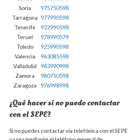
Soria
975750598
Tarragona
977990598
Tenerife
922990598
Teruel
978990579
Toledo
925990598
Valencia
963085598
Valladolid
983990998
Zamora
980750598
Zaragoza
976998998
¿Qué hacer si no puedo contactar
con el SEPE?
Si no puedes contactar vía telefónica con el SEPE
ya sea mediante el teléfono general de