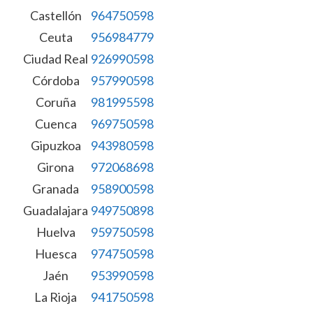
Castellón
964750598
Ceuta
956984779
Ciudad Real
926990598
Córdoba
957990598
Coruña
981995598
Cuenca
969750598
Gipuzkoa
943980598
Girona
972068698
Granada
958900598
Guadalajara
949750898
Huelva
959750598
Huesca
974750598
Jaén
953990598
La Rioja
941750598