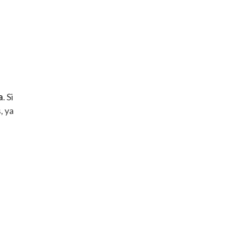
a
. Si
, ya