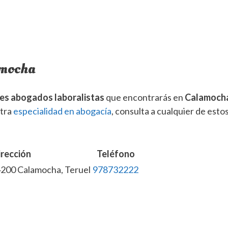
amocha
es abogados laboralistas
que encontrarás en
Calamoch
otra
especialidad en abogacía
, consulta a cualquier de estos
irección
Teléfono
4200 Calamocha, Teruel
978732222