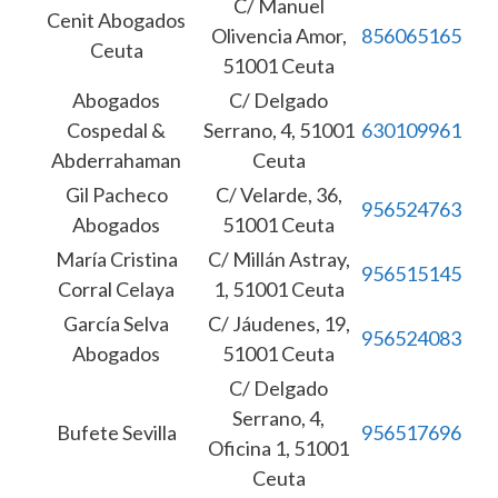
C/ Manuel
Cenit Abogados
Olivencia Amor,
856065165
Ceuta
51001 Ceuta
Abogados
C/ Delgado
Cospedal &
Serrano, 4, 51001
630109961
Abderrahaman
Ceuta
Gil Pacheco
C/ Velarde, 36,
956524763
Abogados
51001 Ceuta
María Cristina
C/ Millán Astray,
956515145
Corral Celaya
1, 51001 Ceuta
García Selva
C/ Jáudenes, 19,
956524083
Abogados
51001 Ceuta
C/ Delgado
Serrano, 4,
Bufete Sevilla
956517696
Oficina 1, 51001
Ceuta