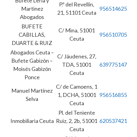
Bufete Lería y
P.º del Revellín,
Martinez
956514625
21, 51101 Ceuta
Abogados
BUFETE
C/ Mina, 51001
CABILLAS,
956510705
Ceuta
DUARTE & RUIZ
Abogados Ceuta –
C/ Jáudenes, 27,
Bufete Gabizón –
TDA, 51001
639775147
Moisés Gabizón
Ceuta
Ponce
C/ de Camoens, 1
Manuel Martínez
1, DCHA, 51001
956516855
Selva
Ceuta
Pl. del Teniente
Inmobiliaria Ceuta
Ruiz, 2, 2b, 51001
620537421
Ceuta