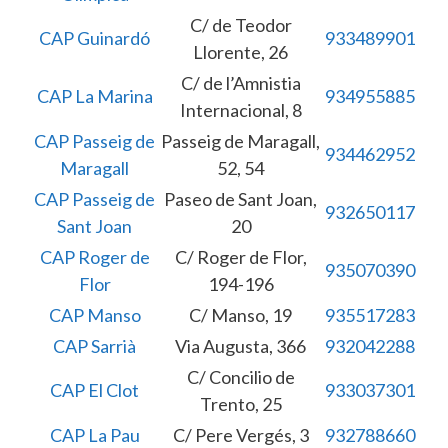
C/ de Teodor
CAP Guinardó
933489901
Llorente, 26
C/ de l’Amnistia
CAP La Marina
934955885
Internacional, 8
CAP Passeig de
Passeig de Maragall,
934462952
Maragall
52, 54
CAP Passeig de
Paseo de Sant Joan,
932650117
Sant Joan
20
CAP Roger de
C/ Roger de Flor,
935070390
Flor
194-196
CAP Manso
C/ Manso, 19
935517283
CAP Sarrià
Via Augusta, 366
932042288
C/ Concilio de
CAP El Clot
933037301
Trento, 25
CAP La Pau
C/ Pere Vergés, 3
932788660