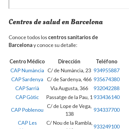
Centros de salud en Barcelona
Conoce todos los
centros sanitarios de
Barcelona
y conoce su detalle:
Centro Médico
Dirección
Teléfono
CAP Numància
C/ de Numància, 23
934955887
CAP Sardenya
C/ de Sardenya, 466
935674380
CAP Sarrià
Via Augusta, 366
932042288
CAP Gòtic
Passatge de la Pau, 1
933436140
C/ de Lope de Vega,
CAP Poblenou
934337700
138
CAP Les
C/ Nou de la Rambla,
933249100