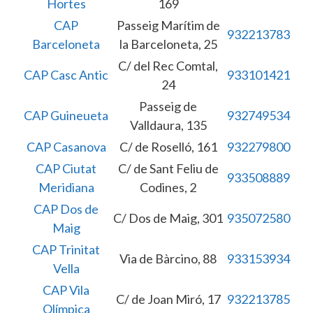
Hortes
169
CAP
Passeig Marítim de
932213783
Barceloneta
la Barceloneta, 25
C/ del Rec Comtal,
CAP Casc Antic
933101421
24
Passeig de
CAP Guineueta
932749534
Valldaura, 135
CAP Casanova
C/ de Roselló, 161
932279800
CAP Ciutat
C/ de Sant Feliu de
933508889
Meridiana
Codines, 2
CAP Dos de
C/ Dos de Maig, 301
935072580
Maig
CAP Trinitat
Via de Bàrcino, 88
933153934
Vella
CAP Vila
C/ de Joan Miró, 17
932213785
Olímpica