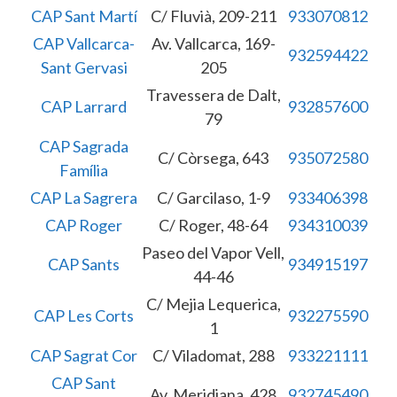
CAP Sant Martí
C/ Fluvià, 209-211
933070812
CAP Vallcarca-
Av. Vallcarca, 169-
932594422
Sant Gervasi
205
Travessera de Dalt,
CAP Larrard
932857600
79
CAP Sagrada
C/ Còrsega, 643
935072580
Família
CAP La Sagrera
C/ Garcilaso, 1-9
933406398
CAP Roger
C/ Roger, 48-64
934310039
Paseo del Vapor Vell,
CAP Sants
934915197
44-46
C/ Mejia Lequerica,
CAP Les Corts
932275590
1
CAP Sagrat Cor
C/ Viladomat, 288
933221111
CAP Sant
Av. Meridiana, 428
932745490