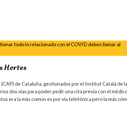
stionar todo lo relacionado con el COVID debes llamar al
es Hortes
(CAP) de Cataluña, gestionados por el Institut Català de l
arios dos vías para poder pedir una cita previa con el médic
ntos era la más común es por vía telefónica pero la más có