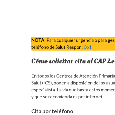
NOTA
: Para cualquier urgencia o para ge
teléfono de Salut Respon:
061
.
Cómo solicitar cita al CAP L
En todos los Centros de Atención Primaria 
Salut (ICS), ponen a disposición de los usu
especialista. La vía que hasta estos mome
y que se recomienda es por internet.
Cita por teléfono