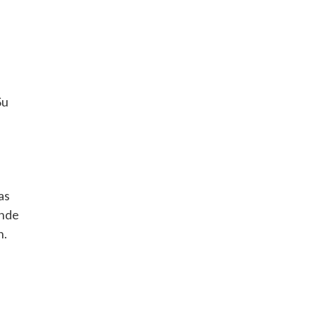
Su
as
onde
n.