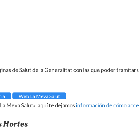
ginas de Salut de la Generalitat con las que poder tramitar
ria
Web La Meva Salut
e «La Meva Salut», aquí te dejamos
información de cómo acc
s Hortes