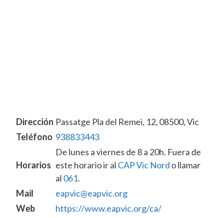
Dirección
Passatge Pla del Remei, 12, 08500, Vic
Teléfono
938833443
De lunes a viernes de 8 a 20h. Fuera de
Horarios
este horario ir al
CAP Vic Nord
o llamar
al
061
.
Mail
eapvic@eapvic.org
Web
https://www.eapvic.org/ca/