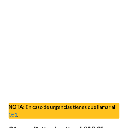
NOTA
: En caso de urgencias tienes que llamar al
061
.