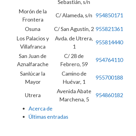
Sebastián, s/n
Morón de la
C/ Alameda, s/n
954850171
Frontera
Osuna
C/ San Agustín, 2
955821361
Los Palacios y
Avda. de Utrera,
955814440
Villafranca
1
San Juan de
C/ 28 de
954764110
Aznalfarache
Febrero, 59
Sanlúcar la
Camino de
955700188
Mayor
Huévar, 1
Avenida Abate
Utrera
954860182
Marchena, 5
Acerca de
Últimas entradas