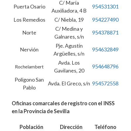
C/ María
Puerta Osario
954531301
Auxiliadora, 4 B
Los Remedios
C/ Niebla, 19
954227490
C/ Medina y
Norte
954378871
Galnares, s/n
Pje. Agustín
Nervión
954632849
Argüelles, s/n
Avda. Los
954648796
Rochelambert
Gavilanes, 20
Polígono San
Avda. El Greco, s/n
954572558
Pablo
Oficinas comarcales de registro con el INSS
en la Provincia de Sevilla
Población
Dirección
Teléfono