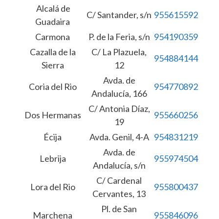
Alcalá de
C/ Santander, s/n
955615592
Guadaira
Carmona
P. de la Feria, s/n
954190359
Cazalla de la
C/ La Plazuela,
954884144
Sierra
12
Avda. de
Coria del Rio
954770892
Andalucía, 166
C/ Antonia Díaz,
Dos Hermanas
955660256
19
Écija
Avda. Genil, 4-A
954831219
Avda. de
Lebrija
955974504
Andalucía, s/n
C/ Cardenal
Lora del Rio
955800437
Cervantes, 13
Pl. de San
Marchena
955846096