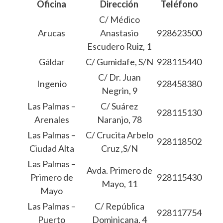
Oficina
Dirección
Teléfono
C/ Médico
Arucas
Anastasio
928623500
Escudero Ruiz, 1
Gáldar
C/ Gumidafe, S/N
928115440
C/ Dr. Juan
Ingenio
928458380
Negrin, 9
Las Palmas –
C/ Suárez
928115130
Arenales
Naranjo, 78
Las Palmas –
C/ Crucita Arbelo
928118502
Ciudad Alta
Cruz ,S/N
Las Palmas –
Avda. Primero de
Primero de
928115430
Mayo, 11
Mayo
Las Palmas –
C/ República
928117754
Puerto
Dominicana, 4