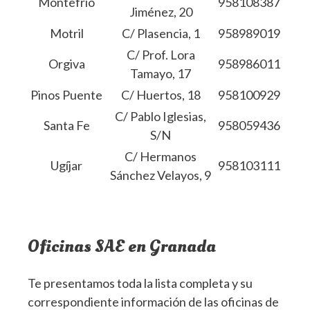
Montefrío
958108387
Jiménez, 20
Motril
C/ Plasencia, 1
958989019
C/ Prof. Lora
Orgiva
958986011
Tamayo, 17
Pinos Puente
C/ Huertos, 18
958100929
C/ Pablo Iglesias,
Santa Fe
958059436
S/N
C/ Hermanos
Ugíjar
958103111
Sánchez Velayos, 9
Oficinas SAE en Granada
Te presentamos toda la lista completa y su
correspondiente información de las oficinas de