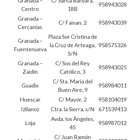
Granada –
C/ Santa Bárbara,
958943028
Centro
18B
Granada –
C/ Faisan, 2
958943039
Cercanías
Plaza Sor Cristina de
Granada –
la Cruz de Arteaga,
958575326
Fuentenueva
S/N
Granada –
C/ Sos del Rey
958943025
Zaidín
Católico, 3
C/ Sta. Maria del
Guadix
958984011
Buen Aire, 9
Huescar
C/ Mayor, 2
958104019
Izllanoz
Ctra. la Sierra, s/N
671539413
Avda. los Ángeles,
Loja
958987012
45
C/ Juan Ramón