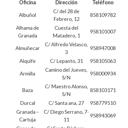
Oficina
Dirección
Teléfono
C/ del 28 de
Albuñol
858109782
Febrero, 12
Alhama de
Cuesta del
958101007
Granada
Matadero, 1
C/ Alfredo Velasco,
Almuñecar
958947008
3
Alquife
C/ Lepanto, 31
958105063
Camino del Jueves,
Armilla
958000934
S/N
C/ Maestro Alonso,
Baza
858103171
S/N
Durcal
C/ Santa ana, 27
958779510
Granada –
C/ Diego Serrano, 7-
958943069
Cartuja
11