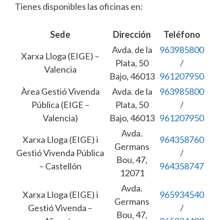
Tienes disponibles las oficinas en:
Sede
Dirección
Teléfono
Avda. de la
963985800
Xarxa Lloga (EIGE) –
Plata, 50
/
Valencia
Bajo, 46013
961207950
Àrea Gestió Vivenda
Avda. de la
963985800
Pública (EIGE –
Plata, 50
/
Valencia)
Bajo, 46013
961207950
Avda.
Xarxa Lloga (EIGE) i
964358760
Germans
Gestió Vivenda Pública
/
Bou, 47,
– Castellón
964358747
12071
Avda.
Xarxa Lloga (EIGE) i
965934540
Germans
Gestió Vivenda –
/
Bou, 47,