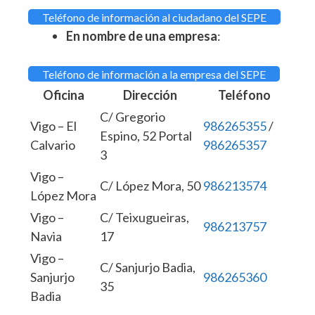
Teléfono de información al ciudadano del SEPE
En nombre de una empresa
:
Teléfono de información a la empresa del SEPE
Oficina
Dirección
Teléfono
C/ Gregorio
Vigo – El
986265355
/
Espino, 52 Portal
Calvario
986265357
3
Vigo –
C/ López Mora, 50
986213574
López Mora
Vigo –
C/ Teixugueiras,
986213757
Navia
17
Vigo –
C/ Sanjurjo Badia,
Sanjurjo
986265360
35
Badia