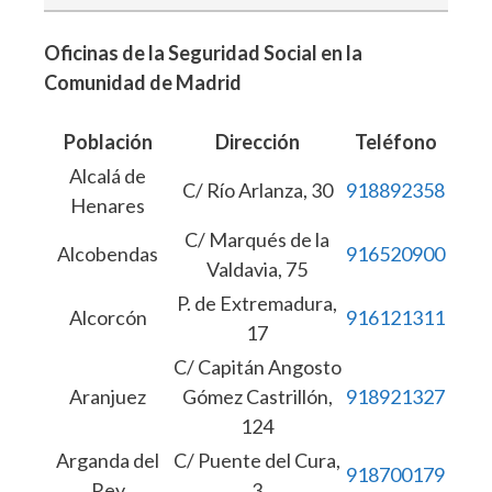
Oficinas de la Seguridad Social en la
Comunidad de Madrid
Población
Dirección
Teléfono
Alcalá de
C/ Río Arlanza, 30
918892358
Henares
C/ Marqués de la
Alcobendas
916520900
Valdavia, 75
P. de Extremadura,
Alcorcón
916121311
17
C/ Capitán Angosto
Aranjuez
Gómez Castrillón,
918921327
124
Arganda del
C/ Puente del Cura,
918700179
Rey
3