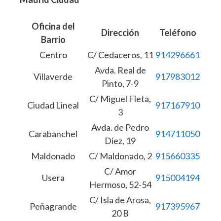
Oficina del
Dirección
Teléfono
Barrio
Centro
C/ Cedaceros, 11
914296661
Avda. Real de
Villaverde
917983012
Pinto, 7-9
C/ Miguel Fleta,
Ciudad Lineal
917167910
3
Avda. de Pedro
Carabanchel
914711050
Díez, 19
Maldonado
C/ Maldonado, 2
915660335
C/ Amor
Usera
915004194
Hermoso, 52-54
C/ Isla de Arosa,
Peñagrande
917395967
20 B