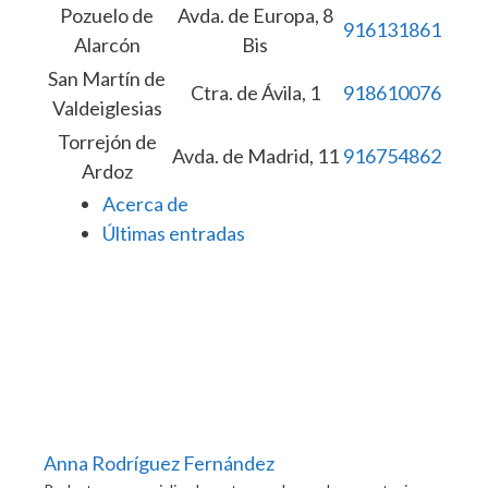
Pozuelo de
Avda. de Europa, 8
916131861
Alarcón
Bis
San Martín de
Ctra. de Ávila, 1
918610076
Valdeiglesias
Torrejón de
Avda. de Madrid, 11
916754862
Ardoz
Acerca de
Últimas entradas
Anna Rodríguez Fernández