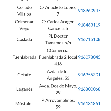
Collado
C/ Anacleto López,
918960947
Villalba
7
Colmenar
C/ Carlos Aragón
918463119
Viejo
Cancela, 5
Pl. Doctor
Coslada
916715108
Tamames, s/n
CComercial
Fuenlabrada
Fuenlabrada 2, local
916078045
416
Avda. de los
Getafe
916955301
Ángeles, 53
Avda. Dos de Mayo,
Leganés
916800068
29
P. Arroyomolinos,
Móstoles
916131861
59