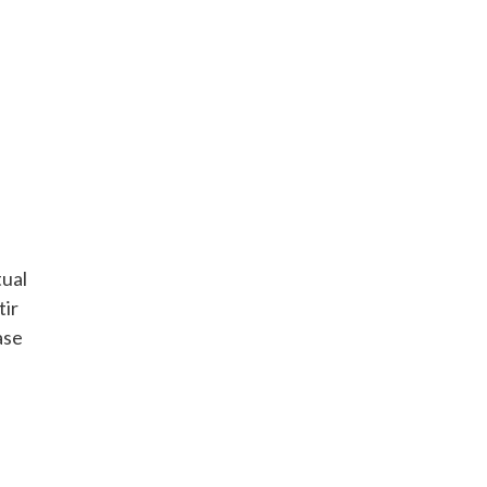
tual
tir
ase